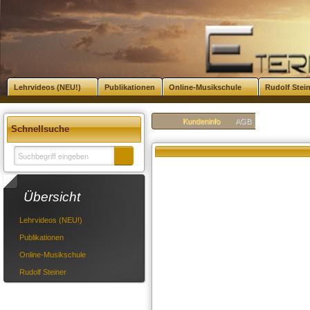
Lehrvideos (NEU!)
Publikationen
Online-Musikschule
Rudolf Stei
Kundeninfo
AGB
Schnellsuche
Übersicht
Lehrvideos (NEU!)
Publikationen
Online-Musikschule
Rudolf Steiner