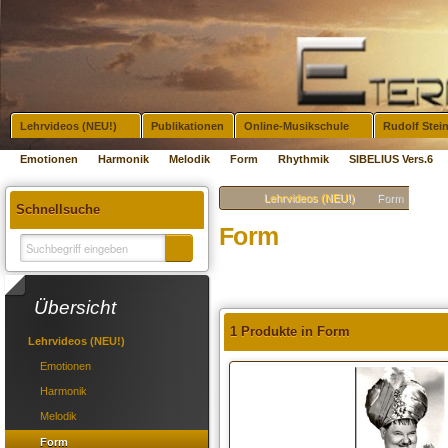
Lehrvideos (NEU!)
Publikationen
Online-Musikschule
Rudolf Stei
Emotionen
Harmonik
Melodik
Form
Rhythmik
SIBELIUS Vers.6
Lehrvideos (NEU!)
Form
Schnellsuche
Form
Übersicht
1 Produkte in Form
Lehrvideos (NEU!)
Emotionen
Harmonik
Melodik
Form