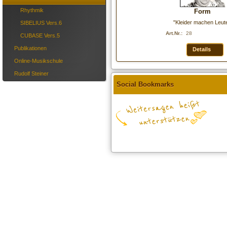
Rhythmik
Form
"Kleider machen Leute
SIBELIUS Vers.6
Art.Nr.:
28
CUBASE Vers.5
Publikationen
Details
Online-Musikschule
Rudolf Steiner
Social Bookmarks