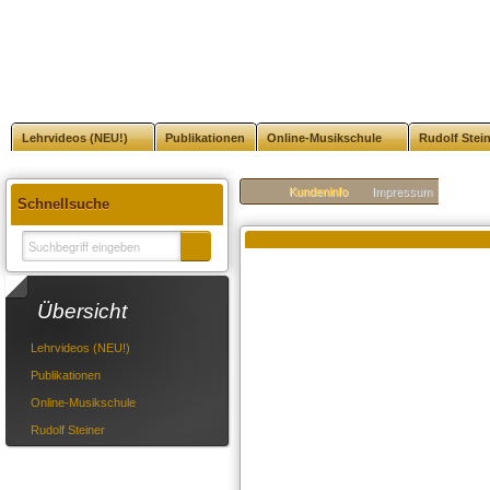
Lehrvideos (NEU!)
Publikationen
Online-Musikschule
Rudolf Stei
Kundeninfo
Impressum
Schnellsuche
Übersicht
Lehrvideos (NEU!)
Publikationen
Online-Musikschule
Rudolf Steiner