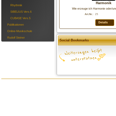
Harmonik
Rhythmik
Wie erzeuge ich Harmonie oder/un
SIBELIUS Vers.6
Art.Nr.:
25
CUBASE Vers.5
Details
Publikationen
Online-Musikschule
Rudolf Steiner
Social Bookmarks