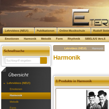
Lehrvideos (NEU!)
Publikationen
Online-Musikschule
Rudolf Stei
Emotionen
Harmonik
Melodik
Form
Rhythmik
SIBELIUS Vers.6
Lehrvideos (NEU!)
Harmonik
Schnellsuche
Harmonik
Übersicht
1 Produkte in Harmonik
Lehrvideos (NEU!)
Emotionen
Harmonik
Melodik
Form