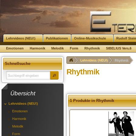
Lehrvideos (NEU!)
Publikationen
Online-Musikschule
Rudolf Stei
Emotionen
Harmonik
Melodik
Form
Rhythmik
SIBELIUS Vers.6
Lehrvideos (NEU!)
Rhythmik
Schnellsuche
Rhythmik
Übersicht
1 Produkte in Rhythmik
Lehrvideos (NEU!)
Emotionen
Harmonik
Melodik
Form