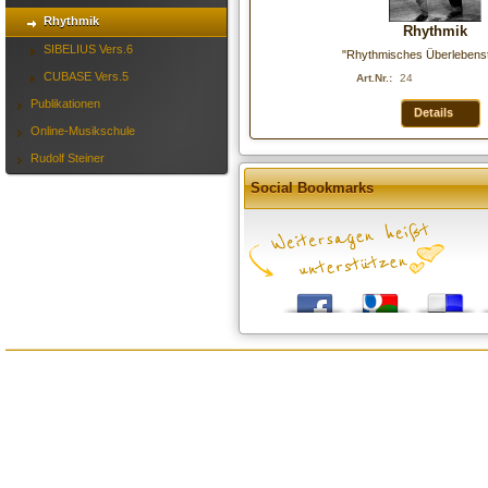
Rhythmik
Rhythmik
SIBELIUS Vers.6
"Rhythmisches Überlebenst
CUBASE Vers.5
Art.Nr.:
24
Publikationen
Details
Online-Musikschule
Rudolf Steiner
Social Bookmarks