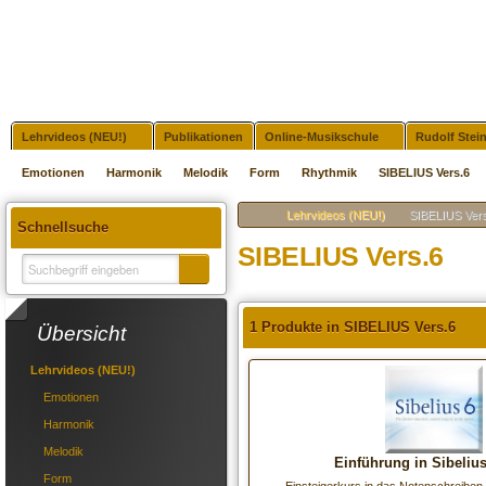
Lehrvideos (NEU!)
Publikationen
Online-Musikschule
Rudolf Stei
Emotionen
Harmonik
Melodik
Form
Rhythmik
SIBELIUS Vers.6
Lehrvideos (NEU!)
SIBELIUS Ver
Schnellsuche
SIBELIUS Vers.6
1 Produkte in SIBELIUS Vers.6
Übersicht
Lehrvideos (NEU!)
Emotionen
Harmonik
Melodik
Einführung in Sibelius
Form