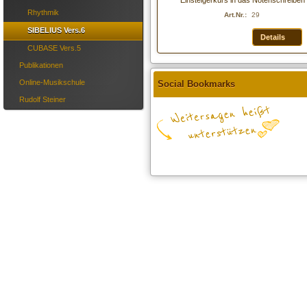
Einsteigerkurs in das Notenschreiben 
Rhythmik
Art.Nr.:
29
SIBELIUS Vers.6
Details
CUBASE Vers.5
Publikationen
Online-Musikschule
Social Bookmarks
Rudolf Steiner