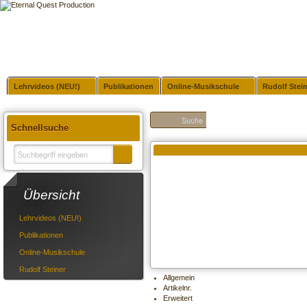
Lehrvideos (NEU!)
Publikationen
Online-Musikschule
Rudolf Stei
Suche
Schnellsuche
Übersicht
Lehrvideos (NEU!)
Publikationen
Online-Musikschule
Rudolf Steiner
Allgemein
Artikelnr.
Erweitert