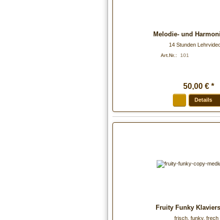
Melodie- und Harmoni
14 Stunden Lehrvide
Art.Nr.:
101
50
,
00
€
*
Details
Fruity Funky Klavier
frisch, funky, frech