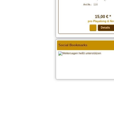
Art.Nr.:
118
15
,
00
€
*
pro Playalong & No
Details
Social Bookmarks